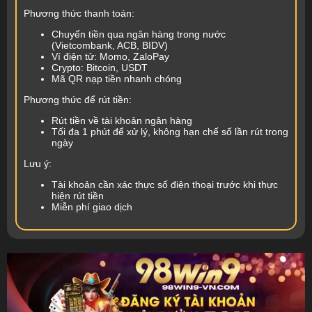
Phương thức thanh toán:
Chuyển tiền qua ngân hàng trong nước
(Vietcombank, ACB, BIDV)
Ví điện tử: Momo, ZaloPay
Crypto: Bitcoin, USDT
Mã QR nạp tiền nhanh chóng
Phương thức để rút tiền:
Rút tiền về tài khoản ngân hàng
Tối đa 1 phút để xử lý, không hạn chế số lần rút trong
ngày
Lưu ý:
Tài khoản cần xác thực số điện thoại trước khi thực
hiện rút tiền
Miễn phí giao dịch