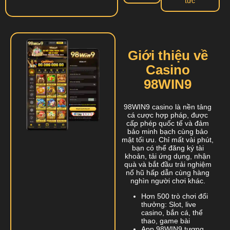
tức
Giới thiệu về
Casino
98WIN9
98WIN9 casino là nền tảng
cá cược hợp pháp, được
cấp phép quốc tế và đảm
bảo minh bạch cùng bảo
mật tối ưu. Chỉ mất vài phút,
bạn có thể đăng ký tài
khoản, tải ứng dụng, nhận
quà và bắt đầu trải nghiệm
nổ hũ hấp dẫn cùng hàng
nghìn người chơi khác.
Hơn 500 trò chơi đổi
thưởng: Slot, live
casino, bắn cá, thể
thao, game bài
App 98WIN9 tương