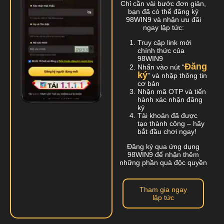
Chỉ cần vài bước đơn giản,
bạn đã có thể đăng ký
98WIN9 và nhận ưu đãi
ngay lập tức:
Truy cập link mới
chính thức của
98WIN9
Đăng
Nhấn vào nút “
ký
” và nhập thông tin
cơ bản
Nhận mã OTP và tiến
hành xác nhận đăng
ký
Tài khoản đã được
tạo thành công – hãy
bắt đầu chơi ngay!
Đăng ký qua ứng dụng
98WIN9 để nhận thêm
những phần quà độc quyền
Tham gia ngay
lập tức