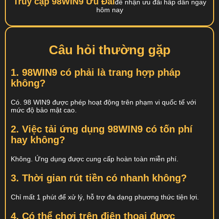
Truy cập 98WIN9 Ưu Đãi
để nhận ưu đãi hấp dẫn ngay
hôm nay
Câu hỏi thường gặp
1. 98WIN9 có phải là trang hợp pháp
không?
Có. 98 WIN9 được phép hoạt động trên phạm vi quốc tế với
mức độ bảo mật cao.
2. Việc tải ứng dụng 98WIN9 có tốn phí
hay không?
Không. Ứng dụng được cung cấp hoàn toàn miễn phí.
3. Thời gian rút tiền có nhanh không?
Chỉ mất 1 phút để xử lý, hỗ trợ đa dạng phương thức tiện lợi.
4. Có thể chơi trên điện thoại được