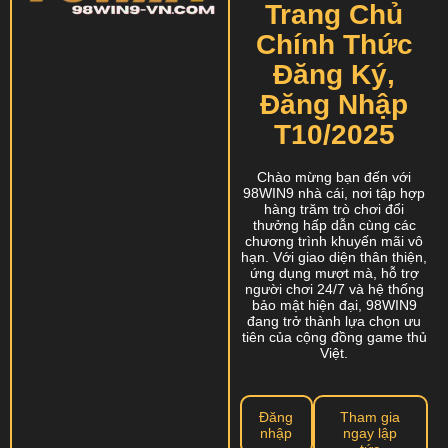
Trang Chủ
Chính Thức
Đăng Ký,
Đăng Nhập
T10/2025
Chào mừng bạn đến với
98WIN9 nhà cái, nơi tập hợp
hàng trăm trò chơi đổi
thưởng hấp dẫn cùng các
chương trình khuyến mãi vô
hạn. Với giao diện thân thiện,
ứng dụng mượt mà, hỗ trợ
người chơi 24/7 và hệ thống
bảo mật hiện đại, 98WIN9
đang trở thành lựa chọn ưu
tiên của cộng đồng game thủ
Việt.
Đăng
Tham gia
nhập
ngay lập