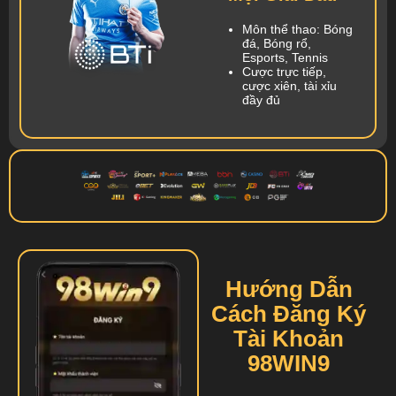
Môn thể thao: Bóng
đá, Bóng rổ,
Esports, Tennis
Cược trực tiếp,
cược xiên, tài xỉu
đầy đủ
Hướng Dẫn
Cách Đăng Ký
Tài Khoản
98WIN9