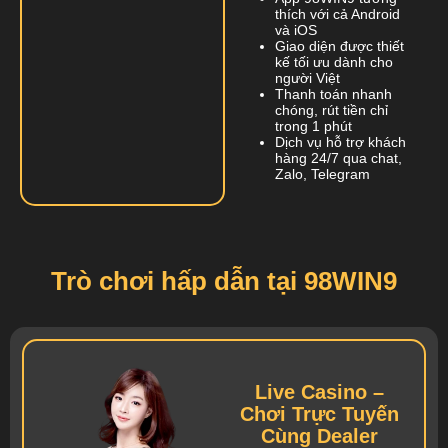
thích với cả Android
và iOS
Giao diện được thiết
kế tối ưu dành cho
người Việt
Thanh toán nhanh
chóng, rút tiền chỉ
trong 1 phút
Dịch vụ hỗ trợ khách
hàng 24/7 qua chat,
Zalo, Telegram
Trò chơi hấp dẫn tại 98WIN9
Live Casino –
Chơi Trực Tuyến
Cùng Dealer