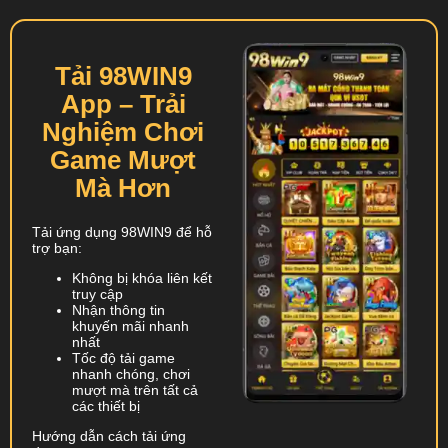
Tải 98WIN9
App – Trải
Nghiệm Chơi
Game Mượt
Mà Hơn
Tải ứng dụng 98WIN9 để hỗ
trợ bạn:
Không bị khóa liên kết
truy cập
Nhận thông tin
khuyến mãi nhanh
nhất
Tốc độ tải game
nhanh chóng, chơi
mượt mà trên tất cả
các thiết bị
Hướng dẫn cách tải ứng